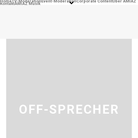
Home
TV-Moderation
Event-Moderation
Corporate Content
Über AMIAZ
Kontakt
AMIAZ Musik
OFF-SPRECHER